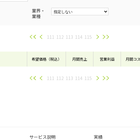
業界・
業種
111
112
113
114
115
希望価格（税込）
月間売上
営業利益
月間コ
111
112
113
114
115
サービス説明
実績