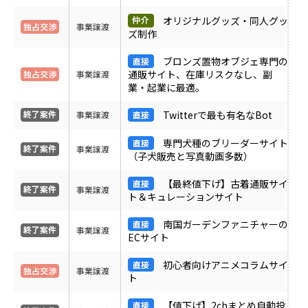
ＰＶ
オリジナルグッズ・同人グッ
事業譲渡
ズ制作
月間売上
ブロンズ置物オブジェ専門の
通販サイト、在庫リスクなし、副
事業譲渡
業・起業に最適。
サイト形態
Twitterで最も有名なBot
事業譲渡
カテゴリ
専門犬種のブリーダーサイト
事業譲渡
（子犬販売と写真動画多数）
【最終値下げ】古着通販サイ
フリーワード
事業譲渡
ト＆キュレーションサイト
南国ガーデンファニチャーの
事業譲渡
ECサイト
地域
初心者向けアニメコラムサイ
事業譲渡
ト
業界・業種
【値下げ】2chまとめ自動投