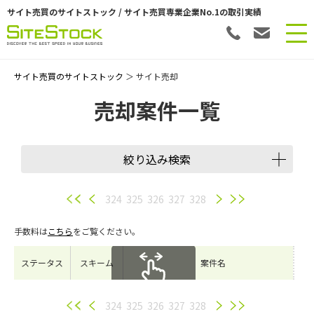
サイト売買のサイトストック / サイト売買専業企業No.1の取引実績
サイト売買のサイトストック
＞ サイト売却
売却案件一覧
絞り込み検索
譲渡スキーム
324
325
326
327
328
手数料は
こちら
をご覧ください。
会員数
ステータス
スキーム
案件名
希望価格
スクロールできます
324
325
326
327
328