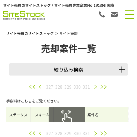
サイト売買のサイトストック / サイト売買専業企業No.1の取引実績
サイト売買のサイトストック
＞ サイト売却
売却案件一覧
絞り込み検索
譲渡スキーム
327
328
329
330
331
手数料は
こちら
をご覧ください。
会員数
ステータス
スキーム
案件名
希望価格
スクロールできます
327
328
329
330
331