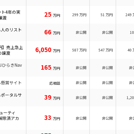
ント4年の実
25
299
万円
51
万円
249
万円
譲渡
る人のリスト
66
非公開
非公開
1
万円
万円】売上急上
6,050
587
万円
547
万円
40
万円
の譲渡
ひらきNav
165
非公開
非公開
非
万円
ル懸賞サイト
非公開
非公開
非
応相談
るポータルサ
39
非公開
非公開
1,2
万円
 ビューティ
33
解除済アカ
非公開
非公開
非
万円