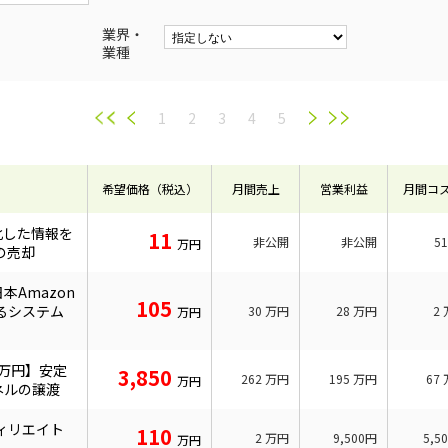
業界・
業種
1
2
3
4
5
希望価格（税込）
月間売上
営業利益
月間コ
化した情報を
11
非公開
非公開
5
万円
の売却
本Amazon
105
るシステム
30
万円
28
万円
2
万円
0万円】安定
3,850
262
万円
195
万円
67
万円
ネルの譲渡
ィリエイト
110
2
万円
9,500円
5,5
万円