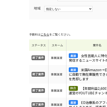
地域
手数料は
こちら
をご覧ください。
ステータス
スキーム
案件名
女性芸能人に特
事業譲渡
発信するニュースサイト
米国Amazon→日
に自動で無在庫販売でき
事業譲渡
を売却します
【年間利益2,60
事業譲渡
運営のYOUTUBEチャン
ED治療系のアフ
事業譲渡