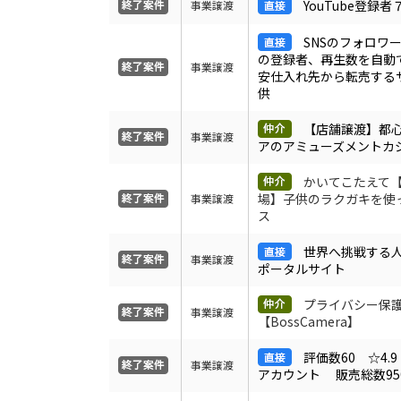
YouTube登録者
事業譲渡
SNSのフォロワー、
の登録者、再生数を自動
事業譲渡
安仕入れ先から転売する
供
【店舗譲渡】都
事業譲渡
アのアミューズメントカ
かいてこたえて
場】子供のラクガキを使
事業譲渡
ス
世界へ挑戦する
事業譲渡
ポータルサイト
プライバシー保
事業譲渡
【BossCamera】
評価数60 ☆4.
事業譲渡
アカウント 販売総数95