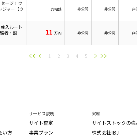
ッセージ！ウ
ンジャー【ウ
非公開
非公開
非
応相談
＆輸入ルート
11
経験者・副
非公開
非公開
非
万円
1
2
3
4
5
サービス説明
実績
サイト査定
サイトストックの強
たい方
事業プラン
株式会社IBJ