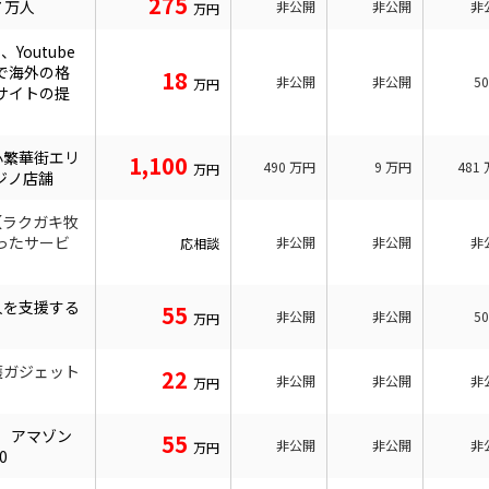
275
７万人
非公開
非公開
非
万円
Youtube
で海外の格
18
非公開
非公開
5
万円
サイトの提
心繁華街エリ
1,100
490
万円
9
万円
481
万円
ジノ店舗
【ラクガキ牧
ったサービ
非公開
非公開
非
応相談
人を支援する
55
非公開
非公開
5
万円
護ガジェット
22
非公開
非公開
非
万円
9 アマゾン
55
非公開
非公開
非
万円
0