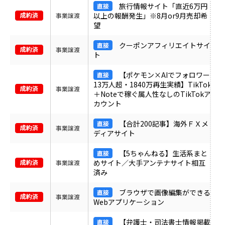
旅行情報サイト「直近6万円
以上の報酬発生」※8月or9月売却希
事業譲渡
望
クーポンアフィリエイトサイ
事業譲渡
ト
【ポケモン×AIでフォロワー
13万人超・1840万再生実績】TikTok
事業譲渡
＋Noteで稼ぐ属人性なしのTikTokア
カウント
【合計200記事】海外ＦＸメ
事業譲渡
ディアサイト
【5ちゃんねる】生活系まと
めサイト／大手アンテナサイト相互
事業譲渡
済み
ブラウザで画像編集ができる
事業譲渡
Webアプリケーション
【弁護士・司法書士情報掲載