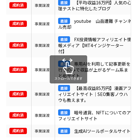
【平均収益16万円】人気の心
事業譲渡
理テストに特化したブログ
youtube 山岳遭難 チャンネ
事業譲渡
ル売却
FX投資情報アフィリエイト情
報メディア【MT4インジケーター
事業譲渡
付】
専用AIを利用して記事更新を
行うのみで収益が上がるゲーム系ま
事業譲渡
とめサイト
スクロールできます
【最高収益85万円】漫画アフ
ィリエイトサイト｜SEO集客ノウハ
事業譲渡
ウも教えます。
暗号通貨、NFTについてのア
事業譲渡
フィリエイトサイト
生成AIツールポータルサイト
事業譲渡