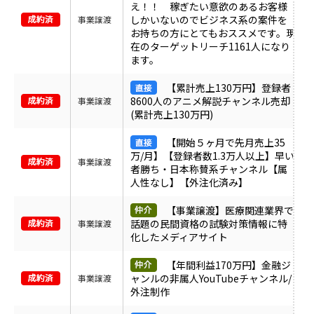
え！！ 稼ぎたい意欲のあるお客様
しかいないのでビジネス系の案件を
事業譲渡
お持ちの方にとてもおススメです。現
在のターゲットリーチ1161人になり
ます。
【累計売上130万円】登録者
8600人のアニメ解説チャンネル売却
事業譲渡
(累計売上130万円)
【開始５ヶ月で先月売上35
万/月】【登録者数1.3万人以上】早い
事業譲渡
者勝ち・日本称賛系チャンネル【属
人性なし】【外注化済み】
【事業譲渡】医療関連業界で
話題の民間資格の試験対策情報に特
事業譲渡
化したメディアサイト
【年間利益170万円】金融ジ
ャンルの非属人YouTubeチャンネル/
事業譲渡
外注制作