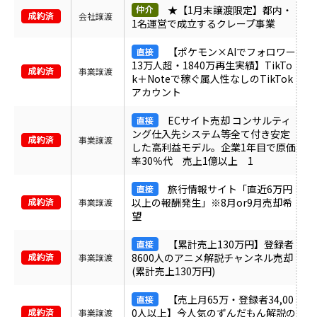
★【1月末譲渡限定】都内・
会社譲渡
1名運営で成立するクレープ事業
【ポケモン×AIでフォロワー
13万人超・1840万再生実績】TikTo
事業譲渡
k＋Noteで稼ぐ属人性なしのTikTok
アカウント
ECサイト売却 コンサルティ
ング仕入先システム等全て付き安定
事業譲渡
した高利益モデル。企業1年目で原価
率30％代 売上1億以上 1
旅行情報サイト「直近6万円
以上の報酬発生」※8月or9月売却希
事業譲渡
望
【累計売上130万円】登録者
8600人のアニメ解説チャンネル売却
事業譲渡
(累計売上130万円)
【売上月65万・登録者34,00
0人以上】今人気のずんだもん解説の
事業譲渡