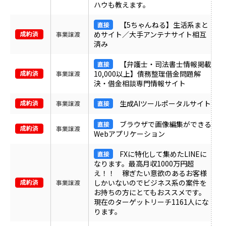
ハウも教えます。
【5ちゃんねる】生活系まと
めサイト／大手アンテナサイト相互
事業譲渡
済み
【弁護士・司法書士情報掲載
10,000以上】債務整理借金問題解
事業譲渡
決・借金相談専門情報サイト
生成AIツールポータルサイト
事業譲渡
ブラウザで画像編集ができる
事業譲渡
Webアプリケーション
FXに特化して集めたLINEに
なります。最高月収1000万円超
え！！ 稼ぎたい意欲のあるお客様
しかいないのでビジネス系の案件を
事業譲渡
お持ちの方にとてもおススメです。
現在のターゲットリーチ1161人にな
ります。