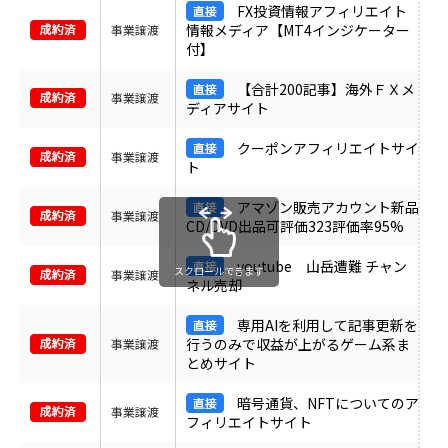
FX投資情報アフィリエイト
情報メディア【MT4インジケーター
事業譲渡
付】
【合計200記事】海外ＦＸメ
事業譲渡
ディアサイト
クーポンアフィリエイトサイ
事業譲渡
ト
アマゾン販売アカウント新品
事業譲渡
CD/DVD出品可評価323評価率95%
youtube 山岳遭難 チャン
スクロールできます
事業譲渡
ネル売却
専用AIを利用して記事更新を
行うのみで収益が上がるゲーム系ま
事業譲渡
とめサイト
暗号通貨、NFTについてのア
事業譲渡
フィリエイトサイト