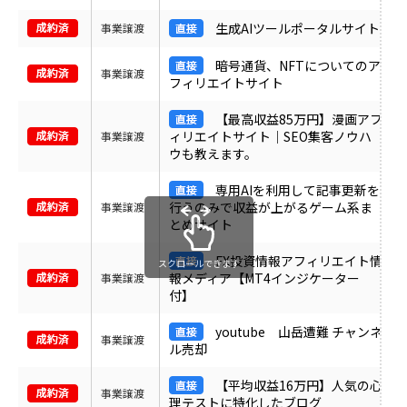
生成AIツールポータルサイト
事業譲渡
暗号通貨、NFTについてのア
事業譲渡
フィリエイトサイト
【最高収益85万円】漫画アフ
ィリエイトサイト｜SEO集客ノウハ
事業譲渡
ウも教えます。
専用AIを利用して記事更新を
行うのみで収益が上がるゲーム系ま
事業譲渡
とめサイト
FX投資情報アフィリエイト情
スクロールできます
報メディア【MT4インジケーター
事業譲渡
付】
youtube 山岳遭難 チャンネ
事業譲渡
ル売却
【平均収益16万円】人気の心
事業譲渡
理テストに特化したブログ