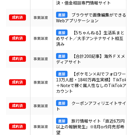
決・借金相談専門情報サイト
ブラウザで画像編集ができる
事業譲渡
Webアプリケーション
【5ちゃんねる】生活系まと
めサイト／大手アンテナサイト相互
事業譲渡
済み
【合計200記事】海外ＦＸメ
事業譲渡
ディアサイト
【ポケモン×AIでフォロワー
13万人超・1840万再生実績】TikTok
事業譲渡
＋Noteで稼ぐ属人性なしのTikTokア
カウント
クーポンアフィリエイトサイ
事業譲渡
ト
旅行情報サイト「直近6万円
以上の報酬発生」※8月or9月売却希
事業譲渡
望