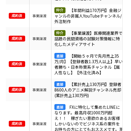
【年間利益170万円】金融ジ
ャンルの非属人YouTubeチャンネル/
事業譲渡
外注制作
【事業譲渡】医療関連業界で
話題の民間資格の試験対策情報に特
事業譲渡
化したメディアサイト
【開始５ヶ月で先月売上35
万/月】【登録者数1.3万人以上】早い
事業譲渡
者勝ち・日本称賛系チャンネル【属
人性なし】【外注化済み】
【累計売上130万円】登録者
8600人のアニメ解説チャンネル売却
事業譲渡
(累計売上130万円)
FXに特化して集めたLINEに
なります。最高月収1000万円超
え！！ 稼ぎたい意欲のあるお客様
しかいないのでビジネス系の案件を
事業譲渡
お持ちの方にとてもおススメです。現