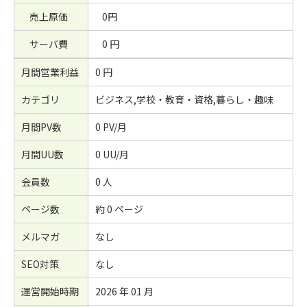
売上原価
0円
サーバ費
0 円
月間営業利益
0 円
カテゴリ
ビジネス,学校・教育・資格,暮らし・趣味
月間PV数
0 PV/月
月間UU数
0 UU/月
会員数
0 人
ページ数
約 0 ページ
メルマガ
なし
SEO対策
なし
運営開始時期
2026 年 01 月