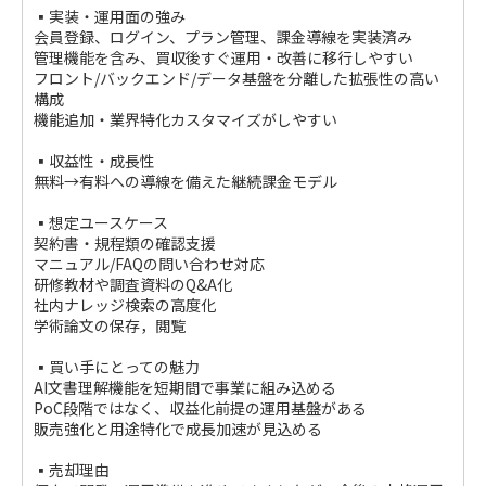
▪️実装・運用面の強み
会員登録、ログイン、プラン管理、課金導線を実装済み
管理機能を含み、買収後すぐ運用・改善に移行しやすい
フロント/バックエンド/データ基盤を分離した拡張性の高い
構成
機能追加・業界特化カスタマイズがしやすい
▪️収益性・成長性
無料→有料への導線を備えた継続課金モデル
▪️想定ユースケース
契約書・規程類の確認支援
マニュアル/FAQの問い合わせ対応
研修教材や調査資料のQ&A化
社内ナレッジ検索の高度化
学術論文の保存，閲覧
▪️買い手にとっての魅力
AI文書理解機能を短期間で事業に組み込める
PoC段階ではなく、収益化前提の運用基盤がある
販売強化と用途特化で成長加速が見込める
▪️売却理由