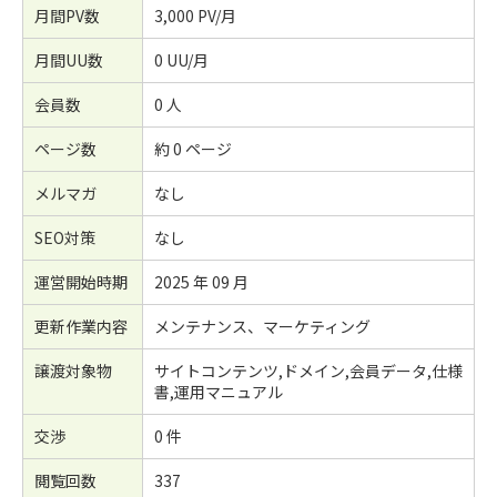
月間PV数
3,000 PV/月
月間UU数
0 UU/月
会員数
0 人
ページ数
約 0 ページ
メルマガ
なし
SEO対策
なし
運営開始時期
2025 年 09 月
更新作業内容
メンテナンス、マーケティング
譲渡対象物
サイトコンテンツ,ドメイン,会員データ,仕様
書,運用マニュアル
交渉
0 件
閲覧回数
337