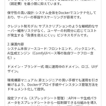
（固定費）を最小限に抑えています。
保守性の高い設計: システム全体をDockerでコンテナ化して
おり、サーバーの移設やスケーリングが容易です。
クレジット制モデル: サブスクリプションのような継続的なサ
ーバー維持リスクがなく、ユーザーの利用分に応じてコスト
が発生する「負債を抱えにくい」ビジネスモデルです。
2. 譲渡内容
システム本体ソースコード: フロントエンド、バックエンド、
AI生成エンジン（ComfyUIベース等の独自ワークフロー含
む）。
ドメイン・ブランド一式: 既に運用中のドメイン、ロゴ、UIデ
ザイン。
環境構築マニュアル: 非エンジニアの買い手様でも運用を引き
継げるよう、Dockerデプロイ手順やインスタンス管理方法を
ドキュメント化して提供。
設定ファイル（スプレッドシート管理）: APIキーや生成パラ
メータをスプレッドシートから一括制御できる仕組みを導入