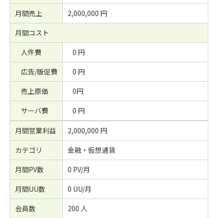
月間売上
2,000,000 円
月間コスト
人件費
0 円
広告/販促費
0 円
売上原価
0円
サーバ費
0 円
月間営業利益
2,000,000 円
カテゴリ
金融・仮想通貨
月間PV数
0 PV/月
月間UU数
0 UU/月
会員数
200 人