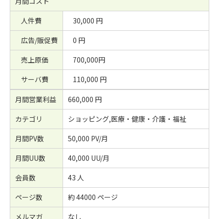
月間コスト
人件費
30,000 円
広告/販促費
0 円
売上原価
700,000円
サーバ費
110,000 円
月間営業利益
660,000 円
カテゴリ
ショッピング,医療・健康・介護・福祉
月間PV数
50,000 PV/月
月間UU数
40,000 UU/月
会員数
43 人
ページ数
約 44000 ページ
メルマガ
なし