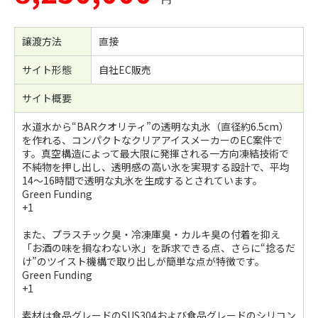
譲渡方法
直接
サイト形態
自社EC販売
サイト概要
水道水から“BARクオリティ”の透明な丸氷（直径約6.5cm）
を作れる、コンパクトなクリアアイスメーカーのEC案件で
す。真空構造によって最大限に発揮される一方向凍結技術で
不純物を押し出し、透明感の高い氷を実現する設計で、平均
14〜16時間で透明な丸氷を生成するとされています。
Green Funding
+1
また、プラスチック臭・冷凍庫臭・カルキ臭の付着を抑え
「お酒の味を損なわない氷」を訴求できる点、さらに“捻るだ
け”のツイスト機構で取り出しが簡単な点が特徴です。
Green Funding
+1
素材は食品グレードのSUS304および食品グレードのシリコン