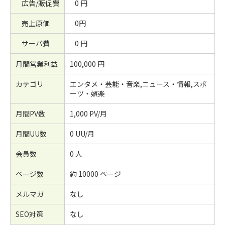
広告/販促費
0 円
売上原価
0円
サーバ費
0 円
月間営業利益
100,000 円
カテゴリ
エンタメ・芸能・音楽,ニュース・情報,スポ
ーツ・娯楽
月間PV数
1,000 PV/月
月間UU数
0 UU/月
会員数
0 人
ページ数
約 10000 ページ
メルマガ
なし
SEO対策
なし