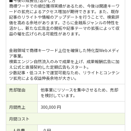
■今後の成長性/活かし方
商標ワードでの順位獲得実績があるため、今後は関連キーワ
ードの拡充によるアクセス増加が期待できます。また、既存
記事のリライトや情報のアップデートを行うことで、検索評
価を高める余地があります。さらに金融系ジャンルの特性を
活かし、新たな広告主の開拓や記事テーマの拡張によって収
益の幅を広げられる可能性があります。
金融領域で商標キーワード上位を確保した特化型Webメディ
ア事業。
検索エンジン自然流入のみで成果を上げ、成果報酬広告に加
え公式と直接契約した定額広告もスタート。
少数記事・低コストで運営可能なため、リライトとコンテン
ツ拡充による収益伸長余地が大きい。
売却理由
他事業にリソースを集中させるため、売却
を検討しています。
月間売上
300,000 円
月間コスト
人件費
0 円