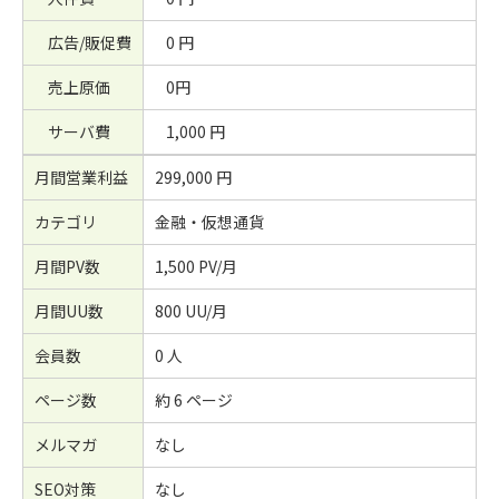
広告/販促費
0 円
売上原価
0円
サーバ費
1,000 円
月間営業利益
299,000 円
カテゴリ
金融・仮想通貨
月間PV数
1,500 PV/月
月間UU数
800 UU/月
会員数
0 人
ページ数
約 6 ページ
メルマガ
なし
SEO対策
なし