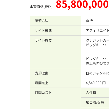
85,800,000
希望価格(税込)
譲渡方法
直接
サイト形態
アフィリエイト
サイト概要
クレジットカ
ビッグキーワ
ビッグキーワ
売上も伸びて
売却理由
他のジャンル
月間売上
4,549,000 円
月間コスト
人件費
広告/販促費