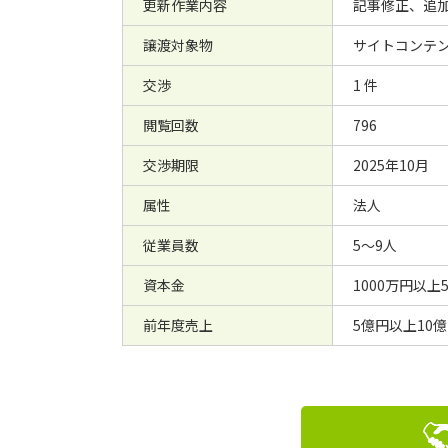
更新作業内容
記事修正、追
譲渡対象物
サイトコンテン
交渉
1 件
閲覧回数
796
交渉期限
2025年10月
属性
法人
従業員数
5～9人
資本金
1000万円以上
前年度売上
5億円以上10