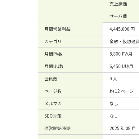
売上原価
サーバ費
月間営業利益
4,445,000 円
カテゴリ
金融・仮想通
月間PV数
8,800 PV/月
月間UU数
6,450 UU/月
会員数
0 人
ページ数
約 12 ページ
メルマガ
なし
SEO対策
なし
運営開始時期
2025 年 08 月