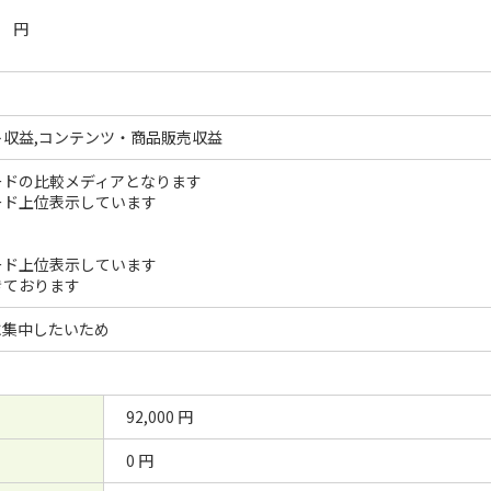
円
収益,コンテンツ・商品販売収益
ードの比較メディアとなります
ード上位表示しています
ード上位表示しています
きております
に集中したいため
92,000 円
0 円