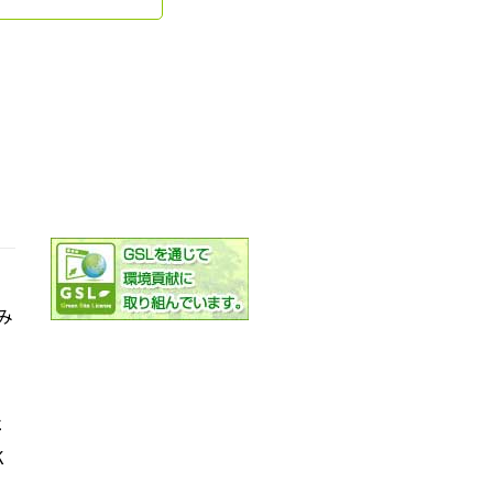
み
社
K