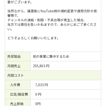
要がございます。
当然ながら、譲渡後にYouTube側の規約変更や運用方針の影
響等で、
チャンネルの凍結・制限・不具合等が発生した場合、
当方では責任を負いかねますので、あらかじめご了承くださ
い。
どうぞよろしくお願いいたします。
売却理由
他の事業に集中するため
月間売上
255,863 円
月間コスト
人件費
7,033 円
広告/販促費
0 円
売上原価
0円