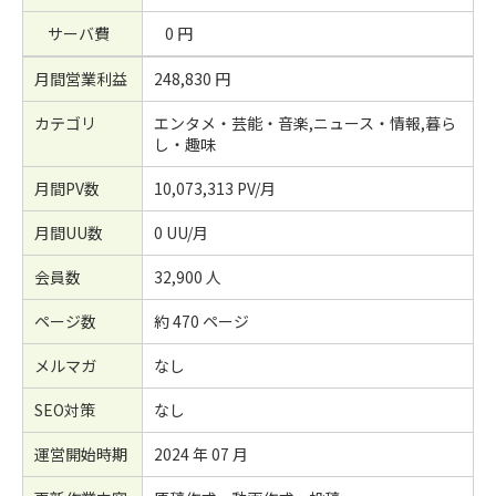
サーバ費
0 円
月間営業利益
248,830 円
カテゴリ
エンタメ・芸能・音楽,ニュース・情報,暮ら
し・趣味
月間PV数
10,073,313 PV/月
月間UU数
0 UU/月
会員数
32,900 人
ページ数
約 470 ページ
メルマガ
なし
SEO対策
なし
運営開始時期
2024 年 07 月