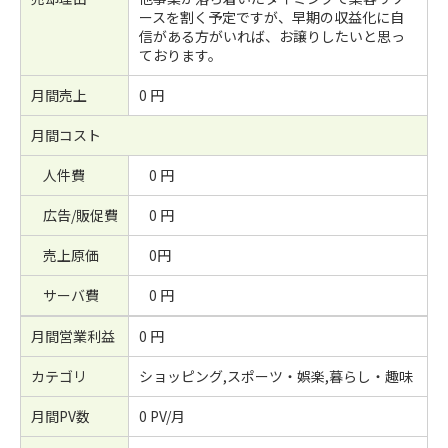
ースを割く予定ですが、早期の収益化に自
信がある方がいれば、お譲りしたいと思っ
ております。
月間売上
0 円
月間コスト
人件費
0 円
広告/販促費
0 円
売上原価
0円
サーバ費
0 円
月間営業利益
0 円
カテゴリ
ショッピング,スポーツ・娯楽,暮らし・趣味
月間PV数
0 PV/月