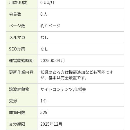
月間UU数
0 UU/月
会員数
0 人
ページ数
約 0 ページ
メルマガ
なし
SEO対策
なし
運営開始時期
2025 年 04 月
更新作業内容
知識のある方は機能追加なども可能です
が、基本は完全放置です。
譲渡対象物
サイトコンテンツ,仕様書
交渉
1 件
閲覧回数
525
交渉期限
2025年12月