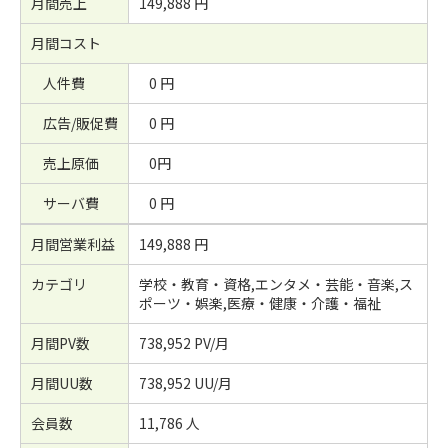
月間売上
149,888 円
月間コスト
人件費
0 円
広告/販促費
0 円
売上原価
0円
サーバ費
0 円
月間営業利益
149,888 円
カテゴリ
学校・教育・資格,エンタメ・芸能・音楽,ス
ポーツ・娯楽,医療・健康・介護・福祉
月間PV数
738,952 PV/月
月間UU数
738,952 UU/月
会員数
11,786 人