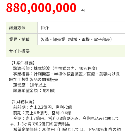
880,000,000
円
譲渡方法
仲介
業界・業種
製造・卸売業（機械・電機・電子部品）
サイト概要
【1.案件概要】
譲渡形態：株式譲渡（全株式の内、40％程度）
事業概要：計測機器・半導体検査装置／医療・美容向け微
細加工技術製品の開発販売
運営歴：10年以上
譲渡希望金額 ：応相談
【2.財務状況】
前前期：売上2.2億円、営利-2億
前期：売上4.8億円、営利-0.4億
今期：売上7億円、営利0.8億見込み、今期見込みに関して
は、1-3ヶ月で0.2億円の営業利益
希望企業価値：20億円（目線としては、下記40%相当の約