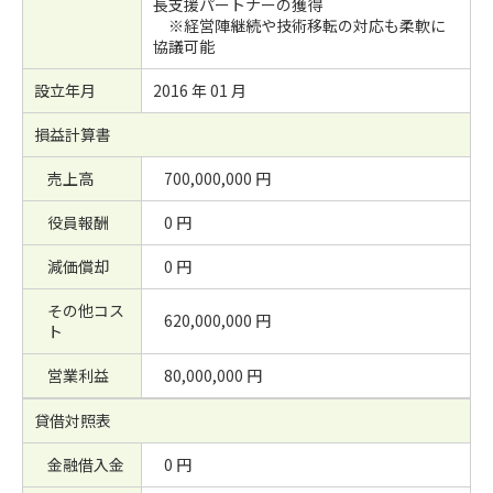
長支援パートナーの獲得
※経営陣継続や技術移転の対応も柔軟に
協議可能
設立年月
2016 年 01 月
損益計算書
売上高
700,000,000 円
役員報酬
0 円
減価償却
0 円
その他コス
620,000,000 円
ト
営業利益
80,000,000 円
貸借対照表
金融借入金
0 円