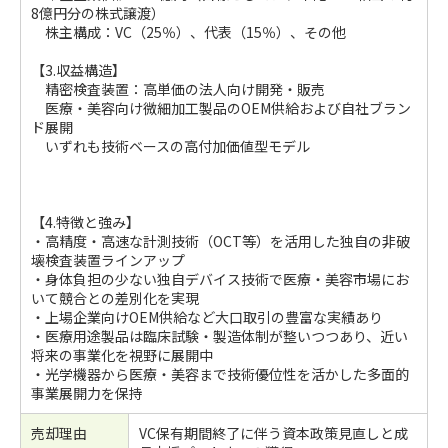
8億円分の株式譲渡）
株主構成：VC（25％）、代表（15％）、その他
【3.収益構造】
精密検査装置：高単価の法人向け開発・販売
医療・美容向け微細加工製品のOEM供給および自社ブラン
ド展開
いずれも技術ベースの高付加価値型モデル
【4.特徴と強み】
・高精度・高速な計測技術（OCT等）を活用した独自の非破
壊検査装置ラインアップ
・身体負担の少ない独自デバイス技術で医療・美容市場にお
いて競合との差別化を実現
・上場企業向けOEM供給など大口取引の豊富な実績あり
・医療用途製品は臨床試験・製造体制が整いつつあり、近い
将来の事業化を視野に展開中
・光学機器から医療・美容まで技術優位性を活かした多面的
事業展開力を保持
売却理由
VC保有期間終了に伴う資本政策見直しと成