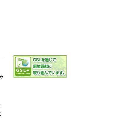
み
社
K