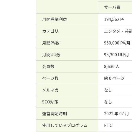
サーバ費
月間営業利益
194,562 円
カテゴリ
エンタメ・芸
月間PV数
950,000 PV/月
月間UU数
95,300 UU/月
会員数
8,630 人
ページ数
約 0 ページ
メルマガ
なし
SEO対策
なし
運営開始時期
2022 年 07 月
使用しているプログラム
ETC