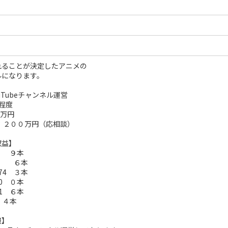
れることが決定したアニメの
ルになります。
uTubeチャンネル運営
程度
４万円
：２００万円（応相談）
収益】
3 ９本
40 ６本
074 ３本
70 ０本
91 ６本
4 ４本
報】