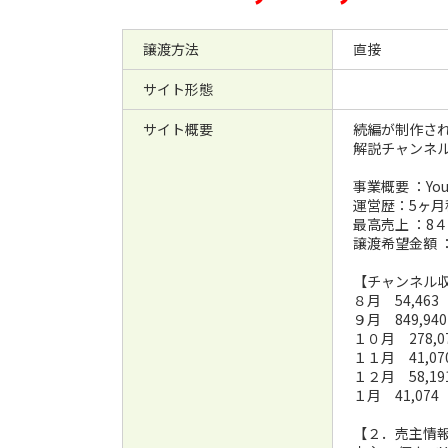
譲渡方法
直接
サイト形態
サイト概要
続編が制作さ
解説チャンネ
事業概要 ：Yo
運営歴：5ヶ月
最高売上 ：8
譲渡希望金額 
【チャンネル
８月 54,46
９月 849,9
１０月 278,
１１月 41,0
１２月 58,1
１月 41,07
【２．売主情