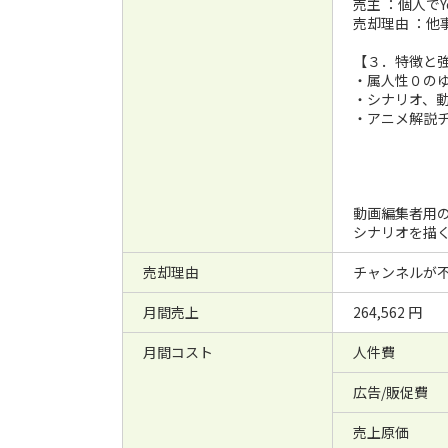
売主 ：個人で
売却理由 ：他
【３．特徴と
・属人性０の
・シナリオ、
・アニメ解説
動画編集者用
シナリオを描
売却理由
チャンネルが
月間売上
264,562 円
月間コスト
人件費
広告/販促費
売上原価