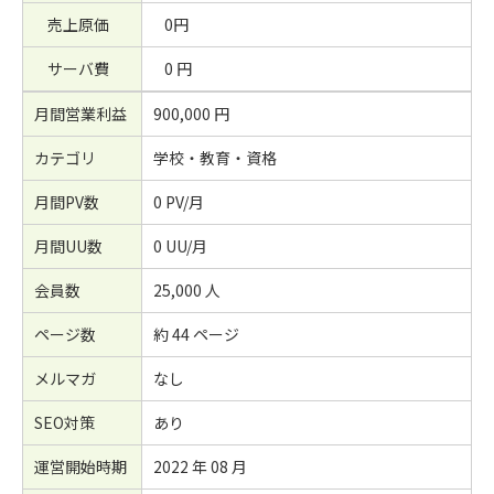
売上原価
0円
サーバ費
0 円
月間営業利益
900,000 円
カテゴリ
学校・教育・資格
月間PV数
0 PV/月
月間UU数
0 UU/月
会員数
25,000 人
ページ数
約 44 ページ
メルマガ
なし
SEO対策
あり
運営開始時期
2022 年 08 月