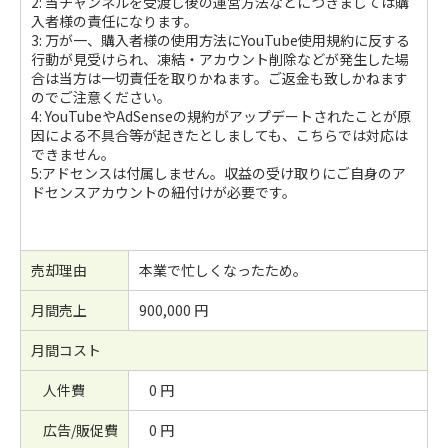
2: 当チャンネルを受渡し後の運営方法などにつきましては購
入者様の責任になります。
3: 万が一、購入者様の使用方法にYouTube使用規約に反する
行動が見受けられ、凍結・アカウント削除などが発生した場
合は当方は一切責任を取りかねます。ご返金も致しかねます
のでご注意ください。
4: YouTubeやAdSenseの規約がアップデートされたことが原
因による不具合等が起きたとしましても、こちらでは対応は
できません。
5:アドセンスは付属しません。収益の受け取りにご自身のア
ドセンスアカウントの紐付けが必要です。
売却理由
本業で忙しくなったため。
月間売上
900,000 円
月間コスト
人件費
0 円
広告/販促費
0 円