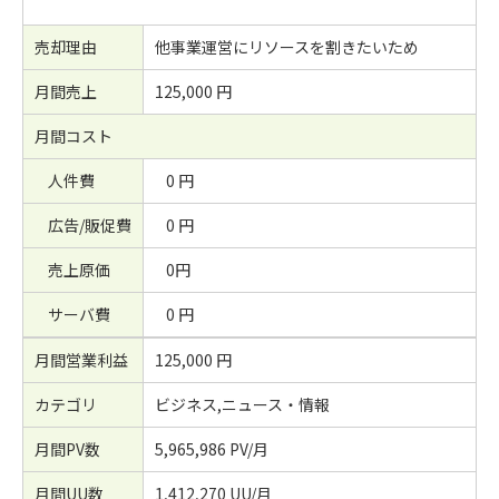
売却理由
他事業運営にリソースを割きたいため
月間売上
125,000 円
月間コスト
人件費
0 円
広告/販促費
0 円
売上原価
0円
サーバ費
0 円
月間営業利益
125,000 円
カテゴリ
ビジネス,ニュース・情報
月間PV数
5,965,986 PV/月
月間UU数
1,412,270 UU/月