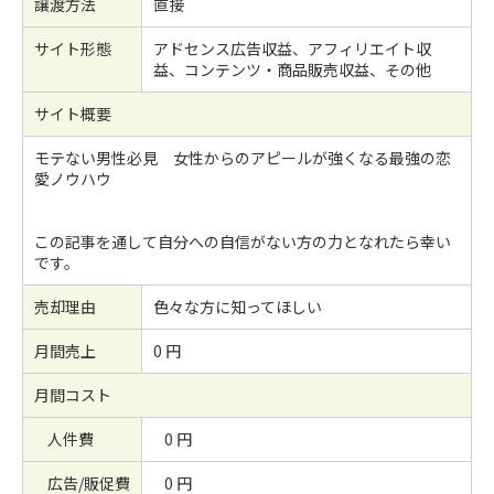
譲渡方法
直接
サイト形態
アドセンス広告収益、アフィリエイト収
益、コンテンツ・商品販売収益、その他
サイト概要
モテない男性必見 女性からのアピールが強くなる最強の恋
愛ノウハウ
この記事を通して自分への自信がない方の力となれたら幸い
です。
売却理由
色々な方に知ってほしい
月間売上
0 円
月間コスト
人件費
0 円
広告/販促費
0 円