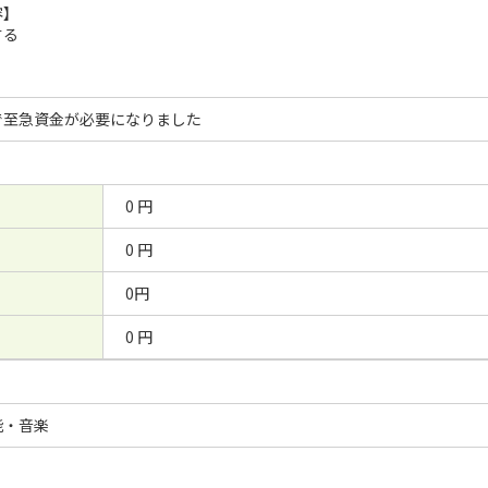
容】
する
で至急資金が必要になりました
0 円
0 円
0円
0 円
能・音楽