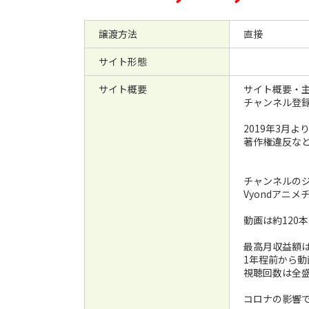
譲渡方法
直接
サイト形態
サイト概要
サイト概要・
チャンネル登録者
2019年3月
著作権違反な
チャンネルの
Vyondアニ
動画は約120
最高月収益額は
1年程前から
視聴回数は全
コロナの影響