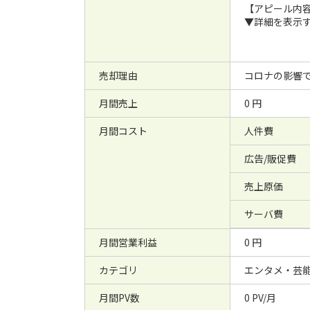
【アピール内
▼詳細を表示
売却理由
コロナの影響
月間売上
0 円
月間コスト
人件費
広告/販促費
売上原価
サーバ費
月間営業利益
0 円
カテゴリ
エンタメ・芸
月間PV数
0 PV/月