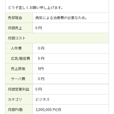
どうぞ宜しくお願い申し上げます。
売却理由
病気による治療費が必要なため。
月間売上
0 円
月間コスト
人件費
0 円
広告/販促費
0 円
売上原価
0円
サーバ費
0 円
月間営業利益
0 円
カテゴリ
ビジネス
月間PV数
3,000,000 PV/月