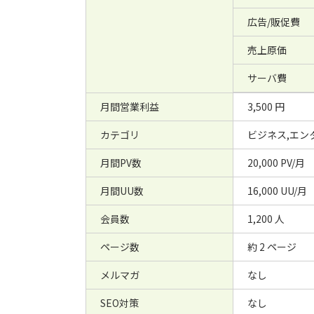
広告/販促費
売上原価
サーバ費
月間営業利益
3,500 円
カテゴリ
ビジネス,エン
月間PV数
20,000 PV/月
月間UU数
16,000 UU/月
会員数
1,200 人
ページ数
約 2 ページ
メルマガ
なし
SEO対策
なし