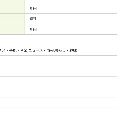
0 円
0円
0 円
タメ・芸能・音楽,ニュース・情報,暮らし・趣味