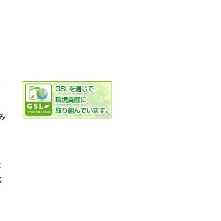
み
社
K