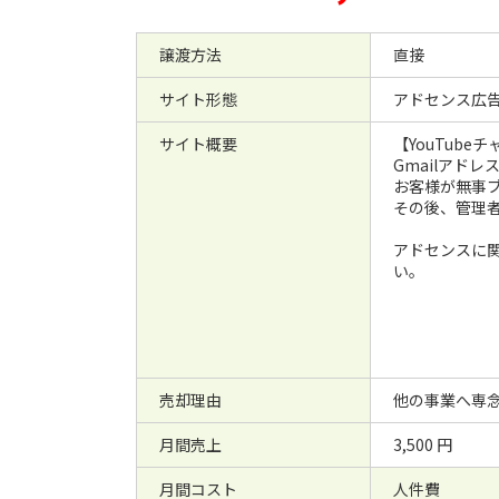
譲渡方法
直接
サイト形態
アドセンス広
サイト概要
【YouTube
Gmailアド
お客様が無事
その後、管理
アドセンスに
い。
売却理由
他の事業へ専
月間売上
3,500 円
月間コスト
人件費