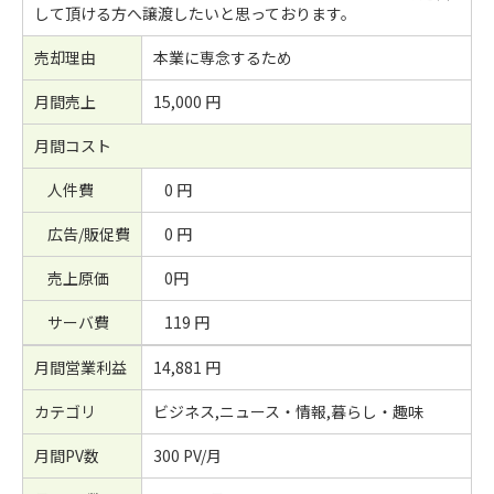
して頂ける方へ譲渡したいと思っております。
売却理由
本業に専念するため
月間売上
15,000 円
月間コスト
人件費
0 円
広告/販促費
0 円
売上原価
0円
サーバ費
119 円
月間営業利益
14,881 円
カテゴリ
ビジネス,ニュース・情報,暮らし・趣味
月間PV数
300 PV/月