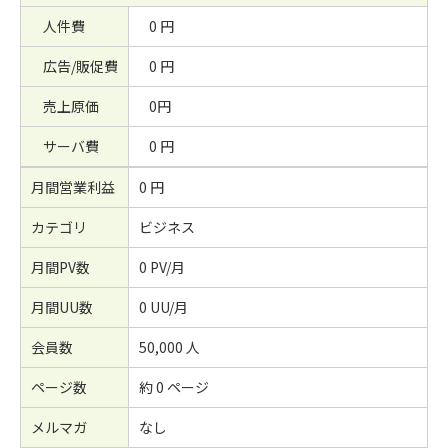
人件費
0 円
広告/販促費
0 円
売上原価
0円
サーバ費
0 円
月間営業利益
0 円
カテゴリ
ビジネス
月間PV数
0 PV/月
月間UU数
0 UU/月
会員数
50,000 人
ページ数
約 0 ページ
メルマガ
なし