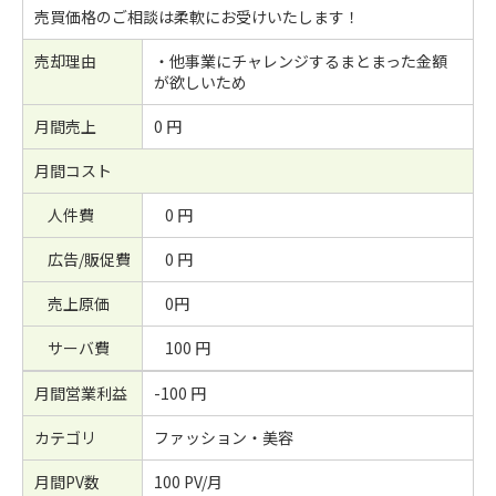
売買価格のご相談は柔軟にお受けいたします！
売却理由
・他事業にチャレンジするまとまった金額
が欲しいため
月間売上
0 円
月間コスト
人件費
0 円
広告/販促費
0 円
売上原価
0円
サーバ費
100 円
月間営業利益
-100 円
カテゴリ
ファッション・美容
月間PV数
100 PV/月