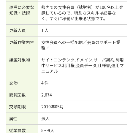
運営に必要な
都内での女性会員（就労者）が100名以上登
知識・技術
録しているので、特別なスキルは必要な
く、すぐに稼働が出来る状態です。
更新人員
1 人
更新作業内容
女性会員への一括配信／会員のサポート業
務／
譲渡対象物
サイトコンテンツ,ドメイン,サーバ契約,利用
中サービス利用権,会員データ,仕様書,運用マ
ニュアル
交渉
4 件
閲覧回数
2,674
交渉期限
2019年05月
属性
法人
従業員数
5～9人