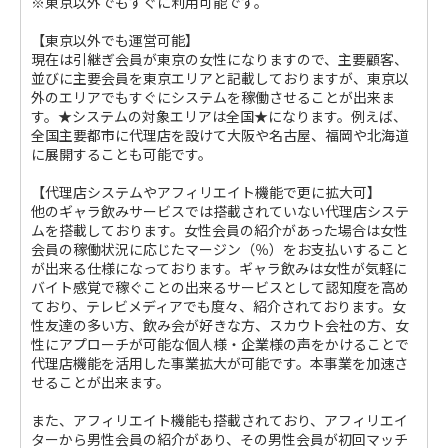
※東京以外でもすぐに利用可能です。
【東京以外でも運営可能】
現在は引継ぎ会員が東京の女性になりますので、主要顧客、
並びに主要会員を東京エリアと記載しておりますが、東京以
外のエリアでもすぐにシステムを稼働させることが出来ま
す。★システムの対象エリアは全国★になります。例えば、
全国主要都市に代理店を設けて大阪や名古屋、福岡や北海道
に展開することも可能です。
【代理店システムやアフィリエイト機能で更に拡大可】
他のギャラ飲みサービスでは搭載されていない代理店システ
ムを搭載しております。女性会員の紹介があった場合は女性
会員の稼働状況に応じたマージン（％）をお支払いすること
が出来る仕様になっております。ギャラ飲みは女性が気軽に
バイト感覚で稼ぐことの出来るサービスとして認知度を高め
ており、テレビメディアでも度々、紹介されております。女
性友達の多い方、飲み会が好きな方、スカウト会社の方、女
性にアプローチが可能な個人様・企業様の声をかけることで
代理店機能を活用した事業拡大が可能です。本事業を加速さ
せることが出来ます。
また、アフィリエイト機能も搭載されており、アフィリエイ
ターから男性会員の紹介があり、その男性会員が初回マッチ