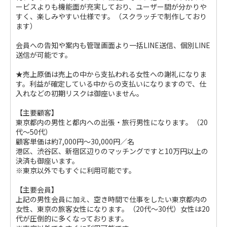
ービスよりも機能面が充実しており、ユーザー間が分かりや
すく、楽しみやすい仕様です。（スクラッチで制作しており
ます）
会員への告知や案内も管理画面より一括LINE送信、個別LINE
送信が可能です。
★売上原価は売上の中から支払われる女性への謝礼になりま
す。利益が確定している中からの支払いになりますので、仕
入れなどの初期リスクは御座いません。
【主要顧客】
東京都内の男性と都内への出張・旅行男性になります。（20
代～50代）
顧客単価は約7,000円～30,000円／名
港区、渋谷区、新宿区辺りのマッチングですと10万円以上の
決済も御座います。
※東京以外でもすぐに利用可能です。
【主要会員】
上記の男性会員に加え、空き時間で仕事をしたい東京都内の
女性、東京の旅客女性になります。（20代～30代）女性は20
代が圧倒的に多くなっております。