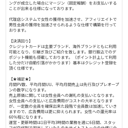
ングが成立した場合にマージン（固定報酬）をお支払いする
ことが出来る仕様になっております。
代理店システムで女性の獲得を加速させ、アフィリエイトで
男性会員の獲得を加速させられるような仕様で構築を行って
おります。
【決済回り】
クレジットカードは主要ブランド、海外ブランドともに利用
可能となり、引継ぎ及びご紹介を致します。銀行振込でのデ
ポジット機能も搭載しております。（ポイント計上して利用
した分だけ自動引落がかかります）基本はクレジット登録を
頂く仕様です。
【★補足★】
月間PV数、平均月間UU、平均月間売上は先行及びプレオープ
ンの数字になります。
売上原価に関しては女性会員への謝礼の支払いとなります。
女性会員への支払いと広告費用がコストの大半となります
が、一定数の会員を確保出来た段階で会員数は加速していき
ますので、広告費用は更に抑えられます。女性への還元率は
60％程になります。
運営・更新時間は1日平均3時間の業務を週に6日間、スタッ
フが交代制で担当していたものをサイトストックの仕様に合