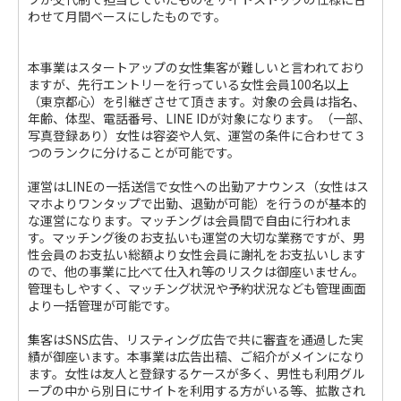
わせて月間ベースにしたものです。
本事業はスタートアップの女性集客が難しいと言われており
ますが、先行エントリーを行っている女性会員100名以上
（東京都心）を引継ぎさせて頂きます。対象の会員は指名、
年齢、体型、電話番号、LINE IDが対象になります。（一部、
写真登録あり）女性は容姿や人気、運営の条件に合わせて３
つのランクに分けることが可能です。
運営はLINEの一括送信で女性への出勤アナウンス（女性はス
マホよりワンタップで出勤、退勤が可能）を行うのが基本的
な運営になります。マッチングは会員間で自由に行われま
す。マッチング後のお支払いも運営の大切な業務ですが、男
性会員のお支払い総額より女性会員に謝礼をお支払いします
ので、他の事業に比べて仕入れ等のリスクは御座いません。
管理もしやすく、マッチング状況や予約状況なども管理画面
より一括管理が可能です。
集客はSNS広告、リスティング広告で共に審査を通過した実
績が御座います。本事業は広告出稿、ご紹介がメインになり
ます。女性は友人と登録するケースが多く、男性も利用グル
ープの中から別日にサイトを利用する方がいる等、拡散され