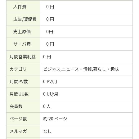
人件費
0 円
広告/販促費
0 円
売上原価
0円
サーバ費
0 円
月間営業利益
0 円
カテゴリ
ビジネス,ニュース・情報,暮らし・趣味
月間PV数
0 PV/月
月間UU数
0 UU/月
会員数
0 人
ページ数
約 20 ページ
メルマガ
なし