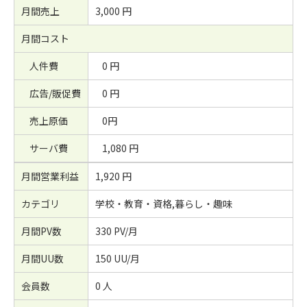
月間売上
3,000 円
月間コスト
人件費
0 円
広告/販促費
0 円
売上原価
0円
サーバ費
1,080 円
月間営業利益
1,920 円
カテゴリ
学校・教育・資格,暮らし・趣味
月間PV数
330 PV/月
月間UU数
150 UU/月
会員数
0 人