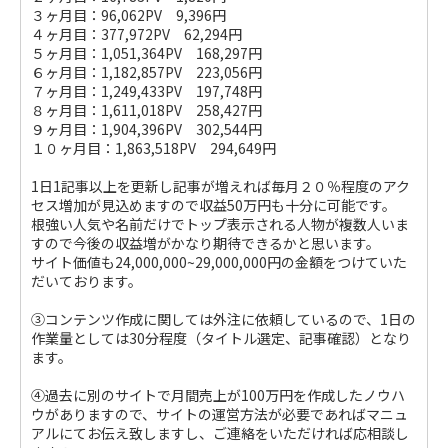
３ヶ月目：96,062PV 9,396円
４ヶ月目：377,972PV 62,294円
５ヶ月目：1,051,364PV 168,297円
６ヶ月目：1,182,857PV 223,056円
７ヶ月目：1,249,433PV 197,748円
８ヶ月目：1,611,018PV 258,427円
９ヶ月目：1,904,396PV 302,544円
１０ヶ月目：1,863,518PV 294,649円
1日1記事以上を更新し記事が増えれば毎月２０％程度のアク
セス増加が見込めますので収益50万円も十分に可能です。
根強い人気や名前だけでトップ表示される人物が複数人いま
すので今後の収益増がかなり期待できるかと思います。
サイト価値も24,000,000~29,000,000円の金額をつけていた
だいております。
③コンテンツ作成に関しては外注に依頼しているので、1日の
作業量としては30分程度（タイトル選定、記事確認）となり
ます。
④過去に別のサイトで月間売上が100万円を作成したノウハ
ウがありますので、サイトの運営方法が必要であればマニュ
アルにてお伝え致しますし、ご連絡をいただければ応相談し