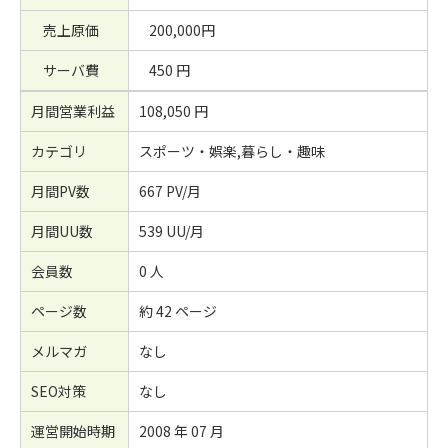
売上原価
200,000円
サーバ費
450 円
月間営業利益
108,050 円
カテゴリ
スポーツ・娯楽,暮らし・趣味
月間PV数
667 PV/月
月間UU数
539 UU/月
会員数
0 人
ページ数
約 42 ページ
メルマガ
なし
SEO対策
なし
運営開始時期
2008 年 07 月