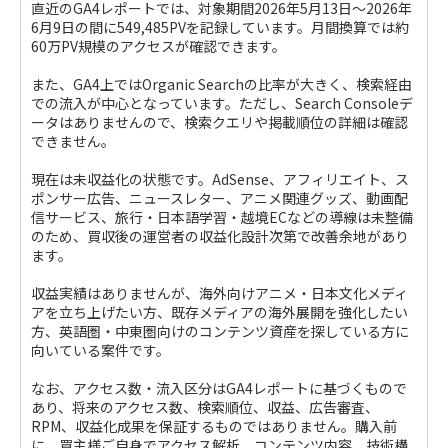
直近のGA4レポートでは、対象期間2026年5月13日〜2026年
6月9日の間に549,485PVを記録しています。月間換算では約
60万PV規模のアクセスが確認できます。
また、GA4上ではOrganic Searchの比率が大きく、検索経由
での流入が中心となっています。ただし、Search Consoleデ
ータはありませんので、検索クエリや掲載順位の詳細は確認
できません。
現在は未収益化の状態です。AdSense、アフィリエイト、ス
ポンサー広告、ニュースレター、アニメ関連グッズ、動画配
信サービス、旅行・日本語学習・越境ECなどの導線は未整備
のため、買収後の運営者の収益化設計次第で改善余地があり
ます。
収益実績はありませんが、海外向けアニメ・日本文化メディ
アを立ち上げたい方、既存メディアの海外展開を強化したい
方、英語圏・中東圏向けのコンテンツ資産を探している方に
向いている案件です。
なお、アクセス数・流入区分はGA4レポートに基づくもので
あり、将来のアクセス数、検索順位、収益、広告審査、
RPM、収益化成果を保証するものではありません。購入前
に、買主様ご自身でアクセス解析、コンテンツ内容、技術構