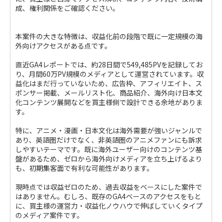
成、権利関係をご確認ください。
本案件の大きな特徴は、収益化前の段階で既に一定規模の海
外向けアクセスがある点です。
直近GA4レポートでは、約28日間で549,485PVを記録してお
り、月間60万PV規模のメディアとして運営されています。収
益化はまだ行っていないため、広告枠、アフィリエイト、ス
ポンサー掲載、メールリスト化、商品紹介、海外向け日本文
化コンテンツ展開などを買主様側で設計できる余地がありま
す。
特に、アニメ・漫画・日本文化は海外需要が強いジャンルで
あり、英語圏だけでなく、非英語圏のアニメファンにも訴求
しやすいテーマです。既に海外ユーザー向けのコンテンツ基
盤があるため、ゼロから海外向けメディアを立ち上げるより
も、初期集客面で有利な可能性があります。
現時点では収益ゼロのため、過去収益をベースにした案件で
はありません。むしろ、既存のGA4ベースのアクセスをもと
に、買主様の運営力・収益化ノウハウで伸ばしていくタイプ
のメディア案件です。