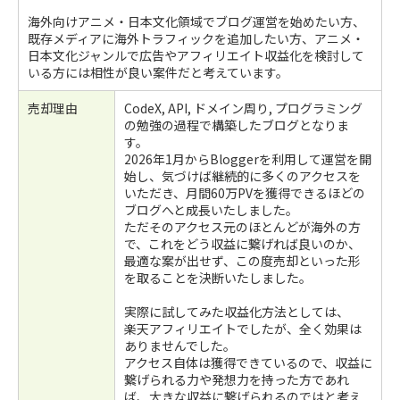
海外向けアニメ・日本文化領域でブログ運営を始めたい方、
既存メディアに海外トラフィックを追加したい方、アニメ・
日本文化ジャンルで広告やアフィリエイト収益化を検討して
いる方には相性が良い案件だと考えています。
売却理由
CodeX, API, ドメイン周り, プログラミング
の勉強の過程で構築したブログとなりま
す。
2026年1月からBloggerを利用して運営を開
始し、気づけば継続的に多くのアクセスを
いただき、月間60万PVを獲得できるほどの
ブログへと成長いたしました。
ただそのアクセス元のほとんどが海外の方
で、これをどう収益に繋げれば良いのか、
最適な案が出せず、この度売却といった形
を取ることを決断いたしました。
実際に試してみた収益化方法としては、
楽天アフィリエイトでしたが、全く効果は
ありませんでした。
アクセス自体は獲得できているので、収益に
繋げられる力や発想力を持った方であれ
ば、大きな収益に繋げられるのではと考え