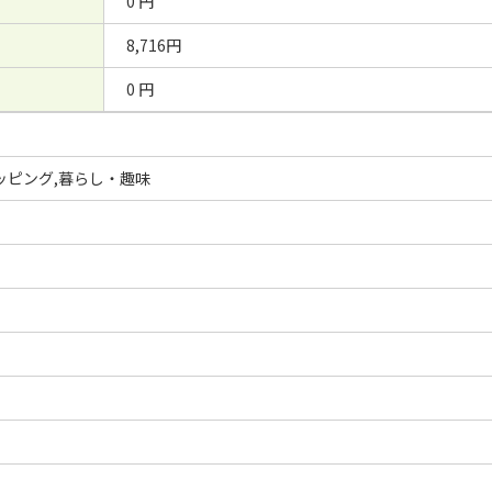
0 円
8,716円
0 円
ッピング,暮らし・趣味