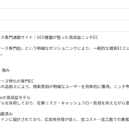
ス専門通販サイト｜SEO基盤が整った高収益ニッチEC
ケース専門店」という明確なポジショニングにより、一般的な雑貨ECと
す。
・強み
ース特化の専門EC
はの品揃えにより、検索意図が明確なユーザーを効率的に獲得。ニッチ
0%の高収益モデル
デルを採用しており、在庫リスク・キャッシュフロー負担を抑えながら
構築済み
をメインに設計されており、広告依存度が低く、低コスト・低工数での集
。