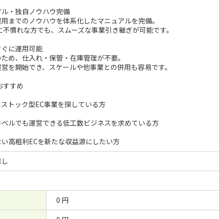
アル・独自ノウハウ完備
運用までのノウハウを体系化したマニュアルを完備。
Oに不慣れな方でも、スムーズな事業引き継ぎが可能です。
すぐに運用可能
のため、仕入れ・保管・在庫管理が不要。
運営を開始でき、スケールや他事業との併用も容易です。
おすすめ
たストック型EC事業を探している方
レベルでも運営できる低工数ビジネスを求めている方
ない高粗利ECを新たな収益源にしたい方
直し
0 円