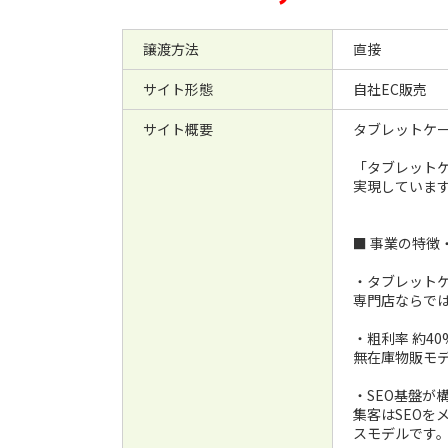
譲渡方法
直接
サイト形態
自社EC販売
サイト概要
タブレットケー
「タブレット
実現していま
■ 事業の特徴
・タブレットケ
専門店ならで
・粗利率 約4
無在庫物販モ
・SEO基盤が
集客はSEO
スモデルです