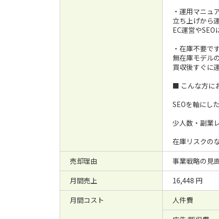
・運用マニュ
立ち上げから
EC運営やSE
・在庫不要で
無在庫モデル
買収後すぐに
■ こんな方に
SEOを軸にし
少人数・副業
在庫リスクの
売却理由
事業戦略の見
月間売上
16,448 円
月間コスト
人件費