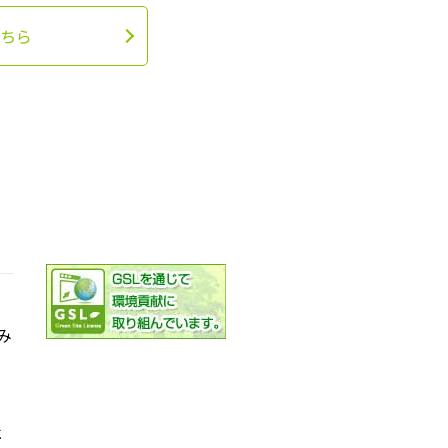
ちら
み
社