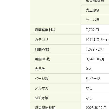
広告/販促費
売上原価
サーバ費
月間営業利益
7,732 円
カテゴリ
ビジネス,ショ
月間PV数
4,079 PV/月
月間UU数
3,641 UU/月
会員数
0 人
ページ数
約 ページ
メルマガ
なし
SEO対策
なし
運営開始時期
2025 年 02 月