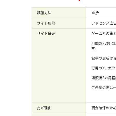
譲渡方法
直接
サイト形態
アドセンス広告収益
サイト概要
ゲーム系のま
月間のPV数に
す。
記事の更新は専
専用のXアカ
譲渡後3カ月
ご希望の際は
売却理由
資金確保のた