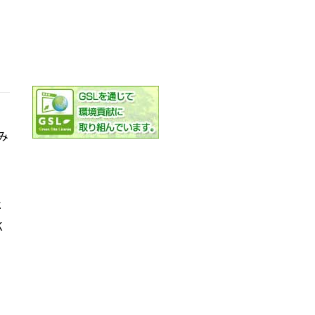
み
社
K