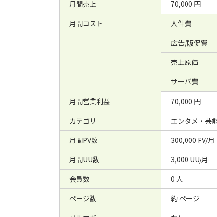
月間売上
70,000 円
月間コスト
人件費
広告/販促費
売上原価
サーバ費
月間営業利益
70,000 円
カテゴリ
エンタメ・芸能
月間PV数
300,000 PV/月
月間UU数
3,000 UU/月
会員数
0 人
ページ数
約 ページ