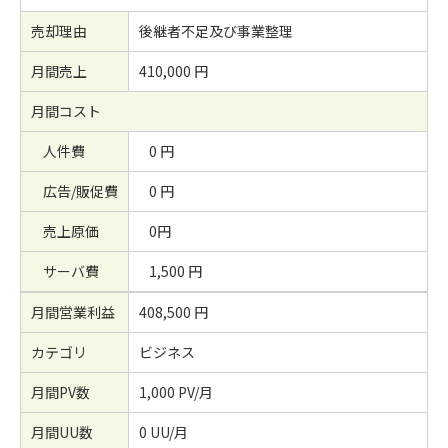
売却理由
後継者不足及び事業整理
月間売上
410,000 円
月間コスト
人件費
0 円
広告/販促費
0 円
売上原価
0円
サーバ費
1,500 円
月間営業利益
408,500 円
カテゴリ
ビジネス
月間PV数
1,000 PV/月
月間UU数
0 UU/月