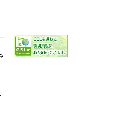
み
社
K