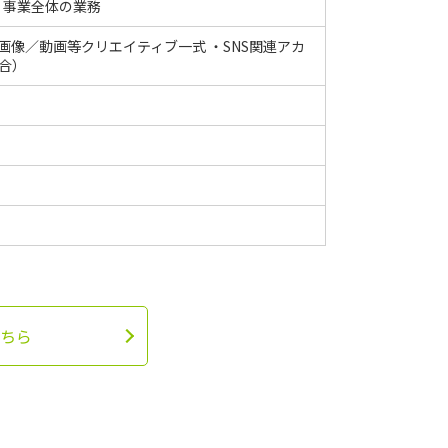
、事業全体の業務
／画像／動画等クリエイティブ一式 ・SNS関連アカ
合）
ちら