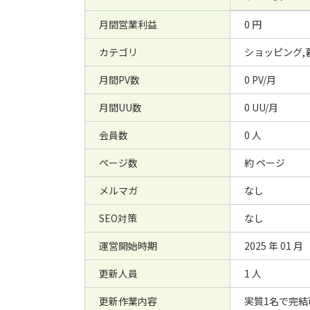
月間営業利益
0 円
カテゴリ
ショッピング,
月間PV数
0 PV/月
月間UU数
0 UU/月
会員数
0 人
ページ数
約 ページ
メルマガ
なし
SEO対策
なし
運営開始時期
2025 年 01 月
更新人員
1 人
更新作業内容
実質1名で完結