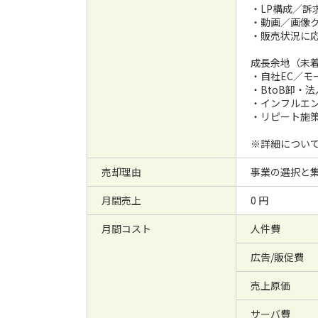
・LP構成／訴
・動画／画像
・販売状況に
成長余地（未
・自社EC／モ
・BtoB卸・
・インフルエ
・リピート施
※詳細につい
売却理由
事業の選択と
月間売上
0 円
月間コスト
人件費
広告/販促費
売上原価
サーバ費