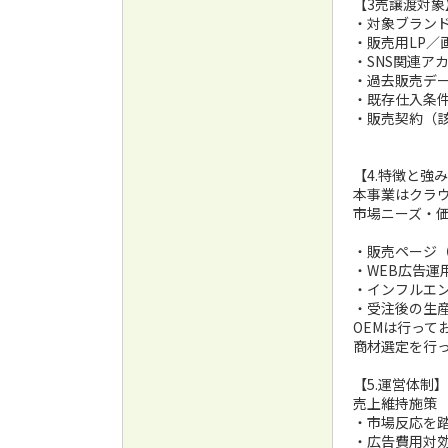
【3売譲渡対象
・対象ブラン
・販売用LP／
・SNS関連ア
・過去販売デ
・既存仕入条
・販売契約（
【4.特徴と強
本事業はクラ
市場ニーズ・
・販売ページ（
・WEB広告運
・インフルエ
・受注後の生
OEMは行っ
商材選定を行
【5.運営体制】
売上維持施策
・市場反応を
・広告費用対