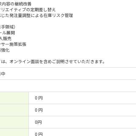
求内容の継続改善
クリエイティブの定期差し替え
応じた発注量調整による在庫リスク管理
着手領域）
ール展開
法人販売
ンサー施策拡張
策強化
ては、オンライン面談を含めご説明させていただきます。
集中
0 円
0 円
0円
0 円