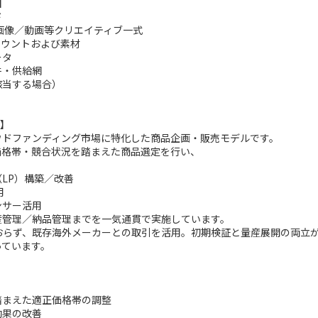
】
ド
画像／動画等クリエイティブ一式
カウントおよび素材
ータ
件・供給網
該当する場合）
み】
ウドファンディング市場に特化した商品企画・販売モデルです。
価格帯・競合状況を踏まえた商品選定を行い、
LP）構築／改善
用
ンサー活用
産管理／納品管理までを一気通貫で実施しています。
ておらず、既存海外メーカーとの取引を活用。初期検証と量産展開の両立
っています。
踏まえた適正価格帯の調整
効果の改善